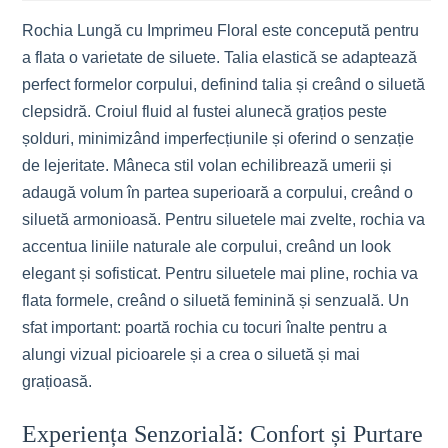
Rochia Lungă cu Imprimeu Floral este concepută pentru
a flata o varietate de siluete. Talia elastică se adaptează
perfect formelor corpului, definind talia și creând o siluetă
clepsidră. Croiul fluid al fustei alunecă grațios peste
șolduri, minimizând imperfecțiunile și oferind o senzație
de lejeritate. Mâneca stil volan echilibrează umerii și
adaugă volum în partea superioară a corpului, creând o
siluetă armonioasă. Pentru siluetele mai zvelte, rochia va
accentua liniile naturale ale corpului, creând un look
elegant și sofisticat. Pentru siluetele mai pline, rochia va
flata formele, creând o siluetă feminină și senzuală. Un
sfat important: poartă rochia cu tocuri înalte pentru a
alungi vizual picioarele și a crea o siluetă și mai
grațioasă.
Experiența Senzorială: Confort și Purtare