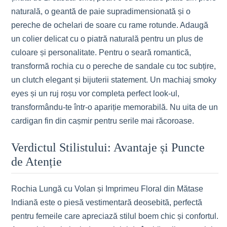
naturală, o geantă de paie supradimensionată și o
pereche de ochelari de soare cu rame rotunde. Adaugă
un colier delicat cu o piatră naturală pentru un plus de
culoare și personalitate. Pentru o seară romantică,
transformă rochia cu o pereche de sandale cu toc subțire,
un clutch elegant și bijuterii statement. Un machiaj smoky
eyes și un ruj roșu vor completa perfect look-ul,
transformându-te într-o apariție memorabilă. Nu uita de un
cardigan fin din cașmir pentru serile mai răcoroase.
Verdictul Stilistului: Avantaje și Puncte
de Atenție
Rochia Lungă cu Volan și Imprimeu Floral din Mătase
Indiană este o piesă vestimentară deosebită, perfectă
pentru femeile care apreciază stilul boem chic și confortul.