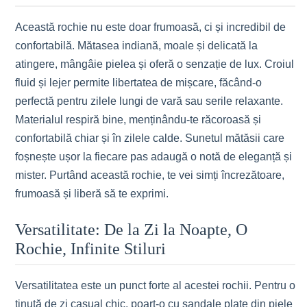
Această rochie nu este doar frumoasă, ci și incredibil de
confortabilă. Mătasea indiană, moale și delicată la
atingere, mângâie pielea și oferă o senzație de lux. Croiul
fluid și lejer permite libertatea de mișcare, făcând-o
perfectă pentru zilele lungi de vară sau serile relaxante.
Materialul respiră bine, menținându-te răcoroasă și
confortabilă chiar și în zilele calde. Sunetul mătăsii care
foșnește ușor la fiecare pas adaugă o notă de eleganță și
mister. Purtând această rochie, te vei simți încrezătoare,
frumoasă și liberă să te exprimi.
Versatilitate: De la Zi la Noapte, O
Rochie, Infinite Stiluri
Versatilitatea este un punct forte al acestei rochii. Pentru o
ținută de zi casual chic, poart-o cu sandale plate din piele