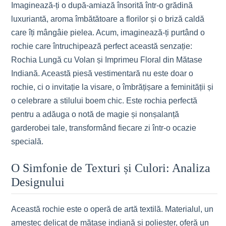
Imaginează-ți o după-amiază însorită într-o grădină
luxuriantă, aroma îmbătătoare a florilor și o briză caldă
care îți mângâie pielea. Acum, imaginează-ți purtând o
rochie care întruchipează perfect această senzație:
Rochia Lungă cu Volan și Imprimeu Floral din Mătase
Indiană. Această piesă vestimentară nu este doar o
rochie, ci o invitație la visare, o îmbrățișare a feminității și
o celebrare a stilului boem chic. Este rochia perfectă
pentru a adăuga o notă de magie și nonșalanță
garderobei tale, transformând fiecare zi într-o ocazie
specială.
O Simfonie de Texturi și Culori: Analiza
Designului
Această rochie este o operă de artă textilă. Materialul, un
amestec delicat de mătase indiană și poliester, oferă un