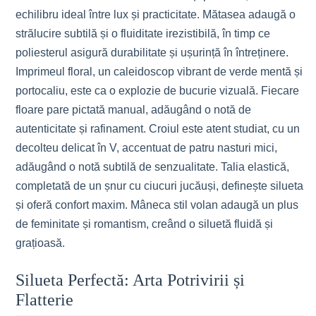
echilibru ideal între lux și practicitate. Mătasea adaugă o
strălucire subtilă și o fluiditate irezistibilă, în timp ce
poliesterul asigură durabilitate și ușurință în întreținere.
Imprimeul floral, un caleidoscop vibrant de verde mentă și
portocaliu, este ca o explozie de bucurie vizuală. Fiecare
floare pare pictată manual, adăugând o notă de
autenticitate și rafinament. Croiul este atent studiat, cu un
decolteu delicat în V, accentuat de patru nasturi mici,
adăugând o notă subtilă de senzualitate. Talia elastică,
completată de un șnur cu ciucuri jucăuși, definește silueta
și oferă confort maxim. Mâneca stil volan adaugă un plus
de feminitate și romantism, creând o siluetă fluidă și
grațioasă.
Silueta Perfectă: Arta Potrivirii și
Flatterie