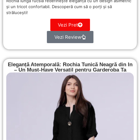
Rochia lungă fucsia redefinește eleganța cu un design asimetric
și un tricot confortabil. Descoperă cum să o porți și să
strălucești!
Vezi Pret
Vezi Review
Eleganță Atemporală: Rochia Tunică Neagră din In
– Un Must-Have Versatil pentru Garderoba Ta