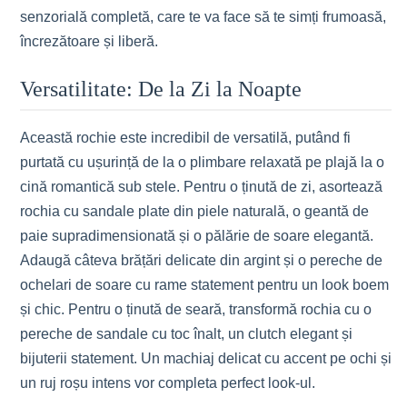
senzorială completă, care te va face să te simți frumoasă,
încrezătoare și liberă.
Versatilitate: De la Zi la Noapte
Această rochie este incredibil de versatilă, putând fi
purtată cu ușurință de la o plimbare relaxată pe plajă la o
cină romantică sub stele. Pentru o ținută de zi, asortează
rochia cu sandale plate din piele naturală, o geantă de
paie supradimensionată și o pălărie de soare elegantă.
Adaugă câteva brățări delicate din argint și o pereche de
ochelari de soare cu rame statement pentru un look boem
și chic. Pentru o ținută de seară, transformă rochia cu o
pereche de sandale cu toc înalt, un clutch elegant și
bijuterii statement. Un machiaj delicat cu accent pe ochi și
un ruj roșu intens vor completa perfect look-ul.