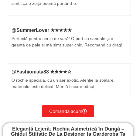
simțit ca o zeiță boemă purtând-o.
@SummerLover ★★★★★
Perfectă pentru serile de vară! O port cu sandale și o
geantă de paie și mă simt super chic. Recomand cu drag!
@Fashionista88 ★★★★☆
O rochie specială, cu un aer exotic. Atenție la spălare,
materialul este delicat. Merită fiecare bănuț!
Comanda acum
Eleganță Lejeră: Rochia Asimetrică în Dungă –
Ghidul Stilistic De La Designer la Garderoba Ta