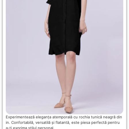
Experimentează eleganța atemporală cu rochia tunică neagră din
in. Confortabilă, versatilă și flatantă, este piesa perfectă pentru
a-ți exprima stilul personal.