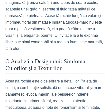
Imaginează-ți briza caldă a unui apus de soare exotic,
șoaptele unei grădini secrete și fluiditatea mătăsii ce
dansează pe pielea ta. Această rochie lungă cu volan și
imprimeu floral din mătase indiană turcoaz-maro nu este
doar o piesă vestimentară, ci o poartă către o lume a
visării și a eleganței boeme. O invitație la a te exprima
liber, a te simți confortabil și a radia o frumusețe naturală,
fără efort.
O Analiză a Designului: Simfonia
Culorilor și a Texturilor
Această rochie este o celebrare a detaliilor. Paleta de
culori, o combinație sofisticată de turcoaz vibrant și maro
pământesc, evocă imagini ale peisajelor indiene
luxuriante. Imprimeul floral, realizat cu o atenție
meticuloasă, adaugă o notă de romantism și feminitate.