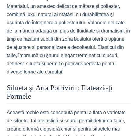
Materialul, un amestec delicat de mătase și poliester,
combină luxul natural al mătăsii cu durabilitatea și
ușurința de întreținere a poliesterului. Volanele delicate
de la mâneci adaugă un plus de fluiditate și dramatism, în
timp ce nasturii subtili din zona bustului oferă o opțiune
de ajustare și personalizare a decolteului. Elasticul din
talie, împreună cu șnurul elegant terminat cu ciucuri,
definesc silueta și permit o potrivire perfectă pentru
diverse forme ale corpului.
Silueta și Arta Potrivirii: Flatează-ți
Formele
Această rochie este concepută pentru a flata o varietate
de siluete. Talia elastică și șnurul permit definirea taliei,
creând o formă clepsidră chiar și pentru siluetele mai