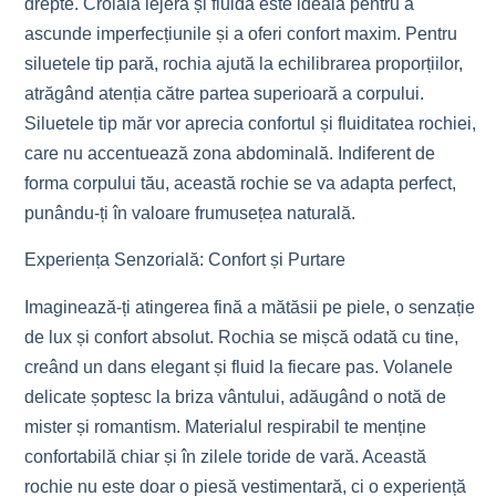
drepte. Croiala lejeră și fluidă este ideală pentru a
ascunde imperfecțiunile și a oferi confort maxim. Pentru
siluetele tip pară, rochia ajută la echilibrarea proporțiilor,
atrăgând atenția către partea superioară a corpului.
Siluetele tip măr vor aprecia confortul și fluiditatea rochiei,
care nu accentuează zona abdominală. Indiferent de
forma corpului tău, această rochie se va adapta perfect,
punându-ți în valoare frumusețea naturală.
Experiența Senzorială: Confort și Purtare
Imaginează-ți atingerea fină a mătăsii pe piele, o senzație
de lux și confort absolut. Rochia se mișcă odată cu tine,
creând un dans elegant și fluid la fiecare pas. Volanele
delicate șoptesc la briza vântului, adăugând o notă de
mister și romantism. Materialul respirabil te menține
confortabilă chiar și în zilele toride de vară. Această
rochie nu este doar o piesă vestimentară, ci o experiență