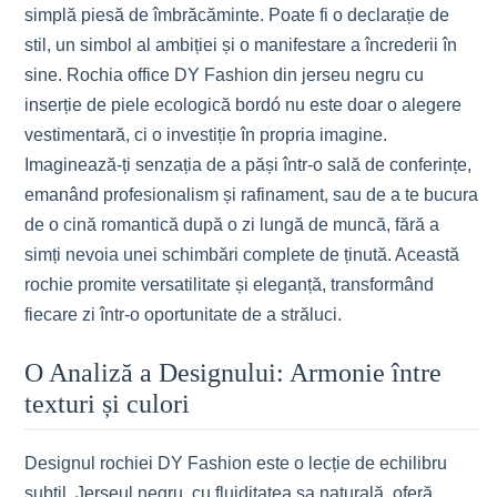
simplă piesă de îmbrăcăminte. Poate fi o declarație de
stil, un simbol al ambiției și o manifestare a încrederii în
sine. Rochia office DY Fashion din jerseu negru cu
inserție de piele ecologică bordó nu este doar o alegere
vestimentară, ci o investiție în propria imagine.
Imaginează-ți senzația de a păși într-o sală de conferințe,
emanând profesionalism și rafinament, sau de a te bucura
de o cină romantică după o zi lungă de muncă, fără a
simți nevoia unei schimbări complete de ținută. Această
rochie promite versatilitate și eleganță, transformând
fiecare zi într-o oportunitate de a străluci.
O Analiză a Designului: Armonie între
texturi și culori
Designul rochiei DY Fashion este o lecție de echilibru
subtil. Jerseul negru, cu fluiditatea sa naturală, oferă