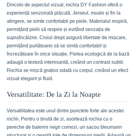
Dincolo de aspectul vizual, rochia DY Fashion oferă o
experiență senzorială plăcută. Jerseul, moale și fin la
atingere, se simte confortabil pe piele. Materialul respiră,
permițând pielii să respire și evitând senzația de
supraîncălzire. Croiul drept asigură libertate de mișcare,
permițând purtătoarei să se simtă confortabil și
încrezătoare în orice situație. Pielea ecologică de la bază
adaugă o textură interesantă, creând un contrast subtil.
Rochia se mișcă grațios odată cu corpul, creând un efect
vizual elegant și fluid.
Versatilitate: De la Zi la Noapte
Versatilitatea este unul dintre punctele forte ale acestei
rochii. Pentru o ținută de zi, asortează rochia cu o
pereche de balerini negri comozi, un sacou bleumarin
structurat și o geantă tote de dimensiuni medii. Adaugă un