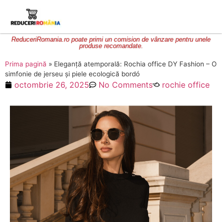
ReduceriRomania.ro poate primi un comision de vânzare pentru unele
produse recomandate.
Prima pagină
»
Eleganță atemporală: Rochia office DY Fashion – O
simfonie de jerseu și piele ecologică bordó
octombrie 26, 2025
No Comments
rochie office