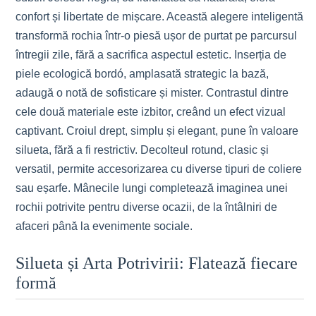
confort și libertate de mișcare. Această alegere inteligentă
transformă rochia într-o piesă ușor de purtat pe parcursul
întregii zile, fără a sacrifica aspectul estetic. Inserția de
piele ecologică bordó, amplasată strategic la bază,
adaugă o notă de sofisticare și mister. Contrastul dintre
cele două materiale este izbitor, creând un efect vizual
captivant. Croiul drept, simplu și elegant, pune în valoare
silueta, fără a fi restrictiv. Decolteul rotund, clasic și
versatil, permite accesorizarea cu diverse tipuri de coliere
sau eșarfe. Mânecile lungi completează imaginea unei
rochii potrivite pentru diverse ocazii, de la întâlniri de
afaceri până la evenimente sociale.
Silueta și Arta Potrivirii: Flatează fiecare
formă