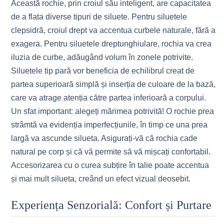
Această rochie, prin croiul său inteligent, are capacitatea
de a flata diverse tipuri de siluete. Pentru siluetele
clepsidră, croiul drept va accentua curbele naturale, fără a
exagera. Pentru siluetele dreptunghiulare, rochia va crea
iluzia de curbe, adăugând volum în zonele potrivite.
Siluetele tip pară vor beneficia de echilibrul creat de
partea superioară simplă și inserția de culoare de la bază,
care va atrage atenția către partea inferioară a corpului.
Un sfat important: alegeți mărimea potrivită! O rochie prea
strâmtă va evidenția imperfecțiunile, în timp ce una prea
largă va ascunde silueta. Asigurați-vă că rochia cade
natural pe corp și că vă permite să vă mișcați confortabil.
Accesorizarea cu o curea subțire în talie poate accentua
și mai mult silueta, creând un efect vizual deosebit.
Experiența Senzorială: Confort și Purtare