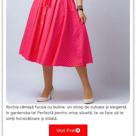
Rochia cămașă fucsia cu buline: un strop de culoare și eleganță
în garderoba ta! Perfectă pentru orice siluetă, te va face să te
simți încrezătoare și stilată.
Vezi Pret