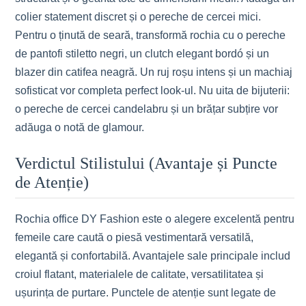
colier statement discret și o pereche de cercei mici.
Pentru o ținută de seară, transformă rochia cu o pereche
de pantofi stiletto negri, un clutch elegant bordó și un
blazer din catifea neagră. Un ruj roșu intens și un machiaj
sofisticat vor completa perfect look-ul. Nu uita de bijuterii:
o pereche de cercei candelabru și un brățar subțire vor
adăuga o notă de glamour.
Verdictul Stilistului (Avantaje și Puncte
de Atenție)
Rochia office DY Fashion este o alegere excelentă pentru
femeile care caută o piesă vestimentară versatilă,
elegantă și confortabilă. Avantajele sale principale includ
croiul flatant, materialele de calitate, versatilitatea și
ușurința de purtare. Punctele de atenție sunt legate de