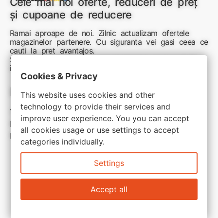
Cele mai noi oferte, reduceri de preț
și cupoane de reducere
Ramai aproape de noi. Zilnic actualizam ofertele
magazinelor partenere. Cu siguranta vei gasi ceea ce
cauti la pret avantajos.
Sunteti aici pentru reduceri inteligente si cumpărături
inspirate
Cookies & Privacy
Link-uri utile:
This website uses cookies and other
technology to provide their services and
Termeni si conditii
improve user experience. You you can accept
Politica de confidentialitate
all cookies usage or use settings to accept
Politica de cookie
categories individually.
Settings
Accept all