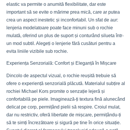
elastic va permite o anumită flexibilitate, dar este
important să se evite o mărime prea mică, care ar putea
crea un aspect inestetic și inconfortabil. Un sfat de aur:
lenjeria modelatoare poate face minuni sub o rochie
mulată, oferind un plus de suport și conturând silueta într-
un mod subtil. Alegeți o lenjerie fără cusături pentru a
evita liniile vizibile sub rochie.
Experiența Senzorială: Confort și Eleganță în Mișcare
Dincolo de aspectul vizual, o rochie reușită trebuie să
ofere o experiență senzorială plăcută. Materialul subțire al
rochiei Michael Kors promite o senzație lejeră și
confortabilă pe piele. Imaginează-ți textura fină alunecând
delicat pe corp, permițând pielii să respire. Croiul mulat,
dar nu restrictiv, oferă libertate de mișcare, permițându-ți
să te simți încrezătoare și sigură pe tine în orice situație.