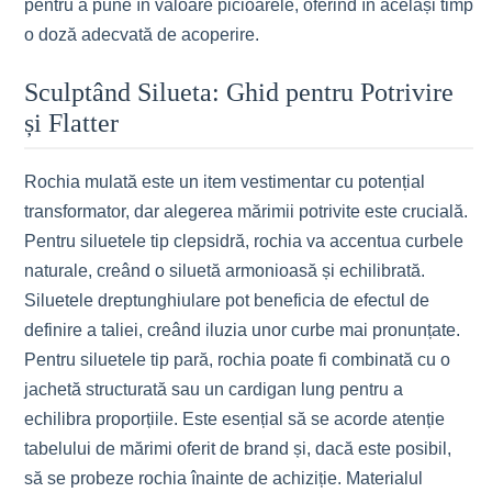
pentru a pune în valoare picioarele, oferind în același timp
o doză adecvată de acoperire.
Sculptând Silueta: Ghid pentru Potrivire
și Flatter
Rochia mulată este un item vestimentar cu potențial
transformator, dar alegerea mărimii potrivite este crucială.
Pentru siluetele tip clepsidră, rochia va accentua curbele
naturale, creând o siluetă armonioasă și echilibrată.
Siluetele dreptunghiulare pot beneficia de efectul de
definire a taliei, creând iluzia unor curbe mai pronunțate.
Pentru siluetele tip pară, rochia poate fi combinată cu o
jachetă structurată sau un cardigan lung pentru a
echilibra proporțiile. Este esențial să se acorde atenție
tabelului de mărimi oferit de brand și, dacă este posibil,
să se probeze rochia înainte de achiziție. Materialul