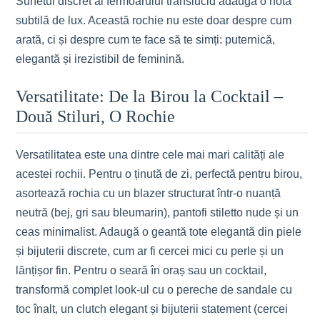
Sunetul discret al fermoarului translucid adaugă o notă
subtilă de lux. Această rochie nu este doar despre cum
arată, ci și despre cum te face să te simți: puternică,
elegantă și irezistibil de feminină.
Versatilitate: De la Birou la Cocktail –
Două Stiluri, O Rochie
Versatilitatea este una dintre cele mai mari calități ale
acestei rochii. Pentru o ținută de zi, perfectă pentru birou,
asortează rochia cu un blazer structurat într-o nuanță
neutră (bej, gri sau bleumarin), pantofi stiletto nude și un
ceas minimalist. Adaugă o geantă tote elegantă din piele
și bijuterii discrete, cum ar fi cercei mici cu perle și un
lănțișor fin. Pentru o seară în oraș sau un cocktail,
transformă complet look-ul cu o pereche de sandale cu
toc înalt, un clutch elegant și bijuterii statement (cercei