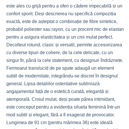
este ales cu grijă pentru a oferi o cădere impecabilă și un
confort sporit. Deși descrierea nu specifică compoziția
exactă, este de așteptat o combinație de fibre sintetice,
probabil poliester sau rayon, cu un procent mic de elastan
pentru a asigura elasticitatea și un croi mulat perfect.
Decolteul rotund, clasic și versatil, permite accesorizarea
cu diverse tipuri de coliere, de la cele delicate, cu un
singur fir, până la cele statement, cu designuri îndrăznețe.
Fermoarul translucid de pe spate adaugă un element
subtil de modernitate, integrându-se discret în designul
general. Lipsa detaliilor ostentative subliniază
angajamentul față de o estetică curată, elegantă și
atemporală. Croiul mulat, deși poate părea intimidant,
este conceput pentru a evidenția silueta feminină într-un
mod subtil și elegant, fără a fi exagerat de provocator.
Lungimea de 91 cm (pentru mărimea 36) este ideală