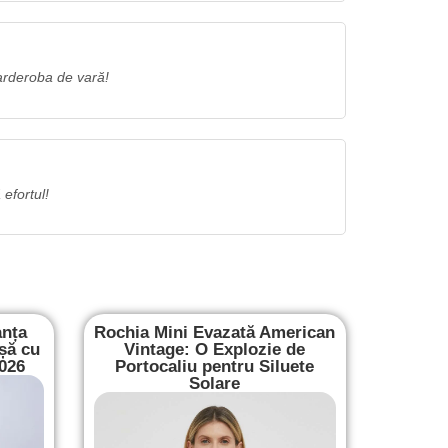
arderoba de vară!
 efortul!
anța
Rochia Mini Evazată American
șă cu
Vintage: O Explozie de
2026
Portocaliu pentru Siluete
Solare