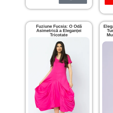
Fuziune Fucsia: O Odă
Eleg
Asimetrică a Eleganței
Tu
Tricotate
Mus