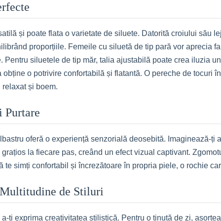
erfecte
ilă și poate flata o varietate de siluete. Datorită croiului său le
hilibrând proporțiile. Femeile cu siluetă de tip pară vor aprecia f
 Pentru siluetele de tip măr, talia ajustabilă poate crea iluzia une
a obține o potrivire confortabilă și flatantă. O pereche de tocuri î
 relaxat și boem.
i Purtare
albastru oferă o experiență senzorială deosebită. Imaginează-ți a
 grațios la fiecare pas, creând un efect vizual captivant. Zgomotu
 te simți confortabil și încrezătoare în propria piele, o rochie car
 Multitudine de Stiluri
ți exprima creativitatea stilistică. Pentru o ținută de zi, asorte