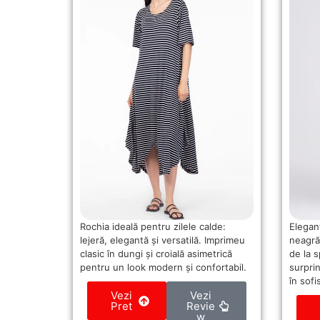
Rochia ideală pentru zilele calde:
Elegan
lejeră, elegantă și versatilă. Imprimeu
neagră
clasic în dungi și croială asimetrică
de la 
pentru un look modern și confortabil.
surpri
în sofi
Vezi
Vezi
Pret
Revie
w