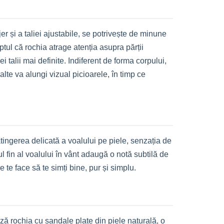
jer și a taliei ajustabile, se potrivește de minune
aptul că rochia atrage atenția asupra părții
i talii mai definite. Indiferent de forma corpului,
nalte va alungi vizual picioarele, în timp ce
tingerea delicată a voalului pe piele, senzația de
l fin al voalului în vânt adaugă o notă subtilă de
e te face să te simți bine, pur și simplu.
ază rochia cu sandale plate din piele naturală, o