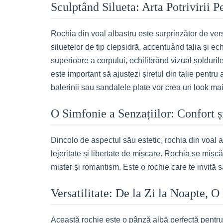
Sculptând Silueta: Arta Potrivirii P
Rochia din voal albastru este surprinzător de versat
siluetelor de tip clepsidră, accentuând talia și ec
superioare a corpului, echilibrând vizual șoldurile.
este important să ajustezi șiretul din talie pentru 
balerinii sau sandalele plate vor crea un look mai
O Simfonie a Senzațiilor: Confort ș
Dincolo de aspectul său estetic, rochia din voal 
lejeritate și libertate de mișcare. Rochia se mișcă
mister și romantism. Este o rochie care te invită să
Versatilitate: De la Zi la Noapte, O
Această rochie este o pânză albă perfectă pentru a-