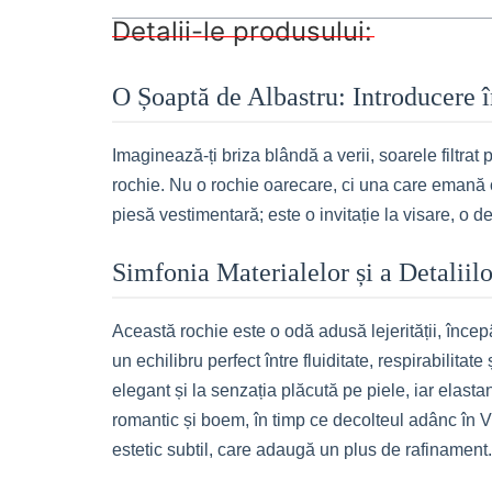
Detalii-le produsului:
O Șoaptă de Albastru: Introducere 
Imaginează-ți briza blândă a verii, soarele filtra
rochie. Nu o rochie oarecare, ci una care emană o
piesă vestimentară; este o invitație la visare, o de
Simfonia Materialelor și a Detaliil
Această rochie este o odă adusă lejerității, înce
un echilibru perfect între fluiditate, respirabilitat
elegant și la senzația plăcută pe piele, iar elast
romantic și boem, în timp ce decolteul adânc în V s
estetic subtil, care adaugă un plus de rafinament. 