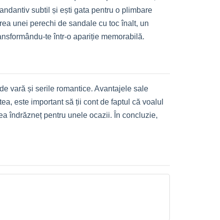
dantiv subtil și ești gata pentru o plimbare
area unei perechi de sandale cu toc înalt, un
ransformându-te într-o apariție memorabilă.
de vară și serile romantice. Avantajele sale
stea, este important să ții cont de faptul că voalul
ea îndrăzneț pentru unele ocazii. În concluzie,