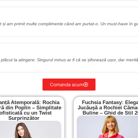
ct și am primit multe complimente când am purtat-o. Un must-have în g
 plăcut la atingere. Singurul minus ar fi că se șifonează ușor, dar merită
Comanda acum
anță Atemporală: Rochia
Fuchsia Fantasy: Eleg
ă din Poplin – Simplitate
Jucăușă a Rochiei Căma
ofisticată cu un Twist
Buline – Ghid de Stil 
Surprinzător