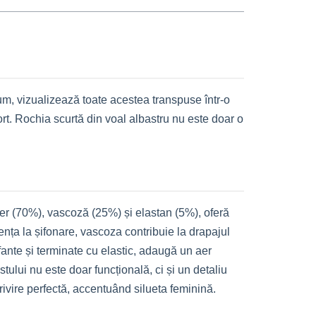
Acum, vizualizează toate acestea transpuse într-o
rt. Rochia scurtă din voal albastru nu este doar o
ter (70%), vascoză (25%) și elastan (5%), oferă
istența la șifonare, vascoza contribuie la drapajul
fante și terminate cu elastic, adaugă un aer
tului nu este doar funcțională, ci și un detaliu
trivire perfectă, accentuând silueta feminină.