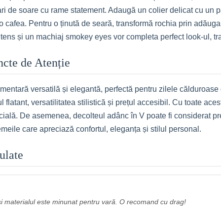
i de soare cu rame statement. Adaugă un colier delicat cu un pan
a o cafea. Pentru o ținută de seară, transformă rochia prin adăug
 intens și un machiaj smokey eyes vor completa perfect look-ul, t
uncte de Atenție
mentară versatilă și elegantă, perfectă pentru zilele călduroase 
l flatant, versatilitatea stilistică și prețul accesibil. Cu toate ace
pecială. De asemenea, decolteul adânc în V poate fi considerat pr
eile care apreciază confortul, eleganța și stilul personal.
ulate
 și materialul este minunat pentru vară. O recomand cu drag!