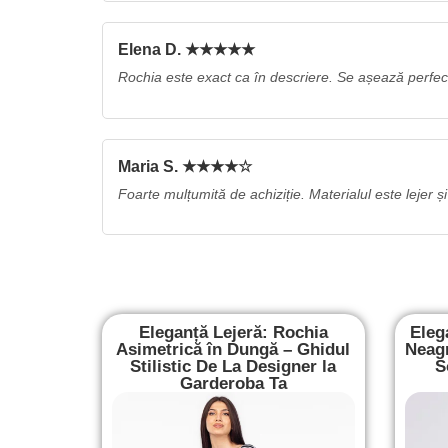
Elena D. ★★★★★
Rochia este exact ca în descriere. Se așează perfe
Maria S. ★★★★☆
Foarte mulțumită de achiziție. Materialul este lejer și
Eleganță Lejeră: Rochia
Eleg
Asimetrică în Dungă – Ghidul
Neagr
Stilistic De La Designer la
S
Garderoba Ta