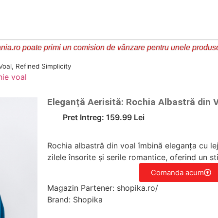
ia.ro poate primi un comision de vânzare pentru unele produs
Voal, Refined Simplicity
hie voal
Eleganță Aerisită: Rochia Albastră din V
Pret Intreg: 159.99 Lei
Rochia albastră din voal îmbină eleganța cu le
zilele însorite și serile romantice, oferind un sti
Comanda acum
Magazin Partener: shopika.ro/
Brand: Shopika