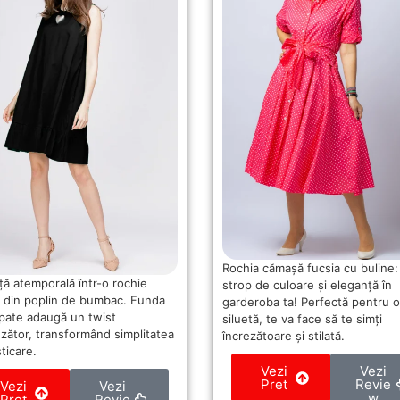
Rochia cămașă fucsia cu buline:
ță atemporală într-o rochie
strop de culoare și eleganță în
 din poplin de bumbac. Funda
garderoba ta! Perfectă pentru o
spate adaugă un twist
siluetă, te va face să te simți
nzător, transformând simplitatea
încrezătoare și stilată.
sticare.
Vezi
Vezi
Pret
Revie
Vezi
Vezi
w
Pret
Revie