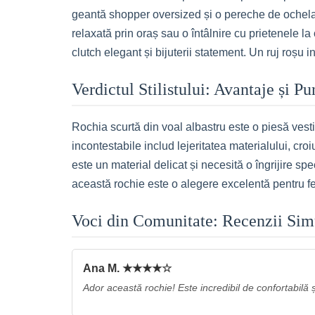
geantă shopper oversized și o pereche de ochelar
relaxată prin oraș sau o întâlnire cu prietenele l
clutch elegant și bijuterii statement. Un ruj roșu
Verdictul Stilistului: Avantaje și P
Rochia scurtă din voal albastru este o piesă vesti
incontestabile includ lejeritatea materialului, croiu
este un material delicat și necesită o îngrijire s
această rochie este o alegere excelentă pentru fem
Voci din Comunitate: Recenzii Sim
Ana M. ★★★★☆
Ador această rochie! Este incredibil de confortabilă