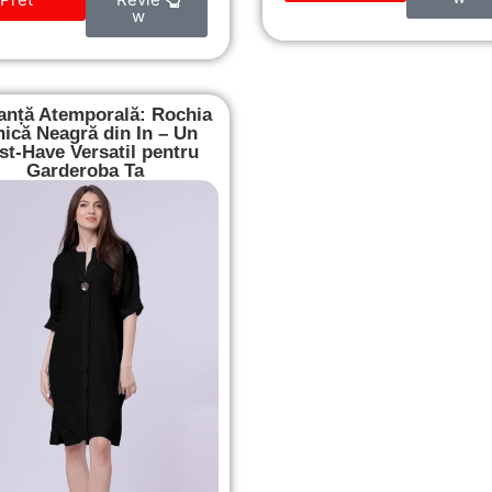
w
anță Atemporală: Rochia
nică Neagră din In – Un
t-Have Versatil pentru
Garderoba Ta