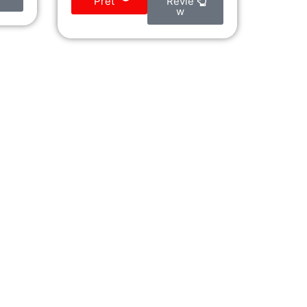
Pret
Revie
w