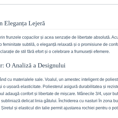
în Eleganța Lejeră
t prin frunzele copacilor și acea senzație de libertate absolută. 
 feminitate subtilă, o eleganță relaxată și o promisiune de confo
clarație de stil fără efort și o celebrare a frumuseții efemere.
or: O Analiză a Designului
pând cu materialele sale. Voalul, un amestec inteligent de polies
e și o ușoară elasticitate. Poliesterul asigură durabilitatea și rez
anul adaugă confort și libertate de mișcare. Mânecile 3/4, ușor bu
ubliniază delicat linia gâtului. Închiderea cu nasturi în zona bus
Șiretul și elasticul din talie permit ajustarea rochiei pentru o po