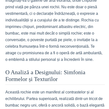
Imaginați-vă o galerie de artă vibrantă, unde chipurile
prind viață pe pânza unei rochii. Nu este doar o piesă
vestimentară, ci o declarație îndrăzneață, o expresie a
individualității și a curajului de a te distinge. Rochia cu
imprimeu chipuri, predominant albastru electric, din
bumbac, este mai mult decât o simplă rochie; este o
conversație, o poveste purtată pe piele, o invitație la a
celebra frumusețea într-o formă neconvențională. Te
atrage cu promisiunea de a fi o operă de artă ambulantă,
o emblemă a stilului personal și a încrederii în sine.
O Analiză a Designului: Simfonia
Formelor și Texturilor
Această rochie este un manifest al contrastelor și al
echilibrului. Partea superioară, realizată dintr-un tricot de
bumbac negru uni, oferă o ancoră solidă, o bază elegantă