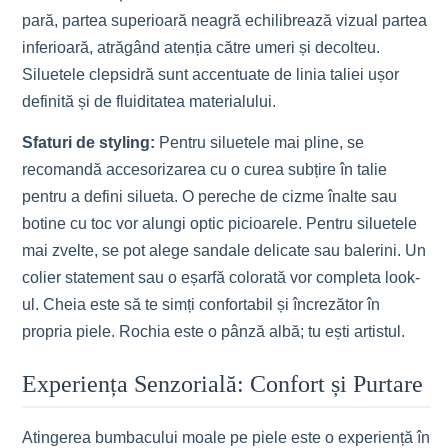
pară, partea superioară neagră echilibrează vizual partea
inferioară, atrăgând atenția către umeri și decolteu.
Siluetele clepsidră sunt accentuate de linia taliei ușor
definită și de fluiditatea materialului.
Sfaturi de styling:
Pentru siluetele mai pline, se
recomandă accesorizarea cu o curea subțire în talie
pentru a defini silueta. O pereche de cizme înalte sau
botine cu toc vor alungi optic picioarele. Pentru siluetele
mai zvelte, se pot alege sandale delicate sau balerini. Un
colier statement sau o eșarfă colorată vor completa look-
ul. Cheia este să te simți confortabil și încrezător în
propria piele. Rochia este o pânză albă; tu ești artistul.
Experiența Senzorială: Confort și Purtare
Atingerea bumbacului moale pe piele este o experiență în