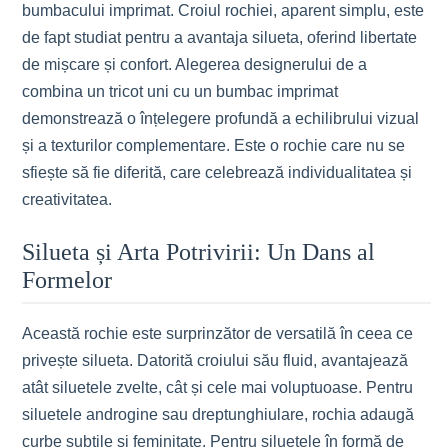
bumbacului imprimat. Croiul rochiei, aparent simplu, este
de fapt studiat pentru a avantaja silueta, oferind libertate
de mișcare și confort. Alegerea designerului de a
combina un tricot uni cu un bumbac imprimat
demonstrează o înțelegere profundă a echilibrului vizual
și a texturilor complementare. Este o rochie care nu se
sfiește să fie diferită, care celebrează individualitatea și
creativitatea.
Silueta și Arta Potrivirii: Un Dans al
Formelor
Această rochie este surprinzător de versatilă în ceea ce
privește silueta. Datorită croiului său fluid, avantajează
atât siluetele zvelte, cât și cele mai voluptuoase. Pentru
siluetele androgine sau dreptunghiulare, rochia adaugă
curbe subtile și feminitate. Pentru siluetele în formă de