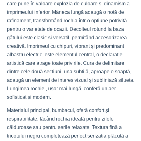
care pune în valoare explozia de culoare și dinamism a
imprimeului inferior. Mâneca lungă adaugă o notă de
rafinament, transformând rochia într-o opțiune potrivită
pentru o varietate de ocazii. Decolteul rotund la baza
gâtului este clasic și versatil, permițând accesorizarea
creativă. Imprimeul cu chipuri, vibrant și predominant
albastru electric, este elementul central, o declarație
artistică care atrage toate privirile. Cura de delimitare
dintre cele două secțiuni, una subtilă, aproape o șoaptă,
adaugă un element de interes vizual și subliniază silueta.
Lungimea rochiei, ușor mai lungă, conferă un aer
sofisticat și modern.
Materialul principal, bumbacul, oferă confort și
respirabilitate, făcând rochia ideală pentru zilele
călduroase sau pentru serile relaxate. Textura fină a
tricotului negru completează perfect senzația plăcută a