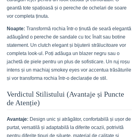
geantă tote spațioasă și o pereche de ochelari de soare
vor completa ținuta.
Noapte:
Transformă rochia într-o ținută de seară elegantă
adăugând o pereche de sandale cu toc înalt sau botine
statement. Un clutch elegant și bijuterii strălucitoare vor
completa look-ul. Poți adăuga un blazer negru sau o
jachetă de piele pentru un plus de sofisticare. Un ruj roșu
intens și un machiaj smokey eyes vor accentua trăsăturile
și vor transforma rochia într-o declarație de stil.
Verdictul Stilistului (Avantaje și Puncte
de Atenție)
Avantaje:
Design unic și atrăgător, confortabilă și ușor de
purtat, versatilă și adaptabilă la diferite ocazii, potrivită
pentru diferite tipuri de siluete, material de calitate și