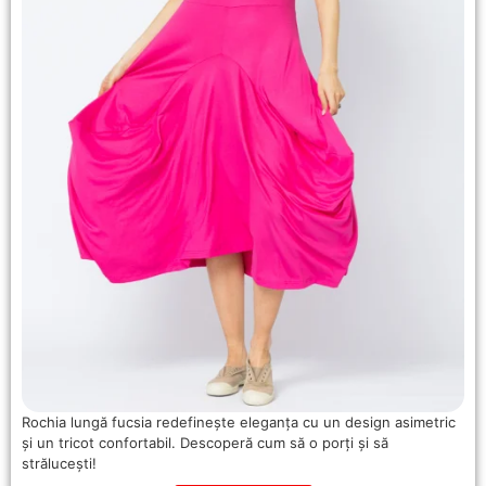
Rochia lungă fucsia redefinește eleganța cu un design asimetric
și un tricot confortabil. Descoperă cum să o porți și să
strălucești!