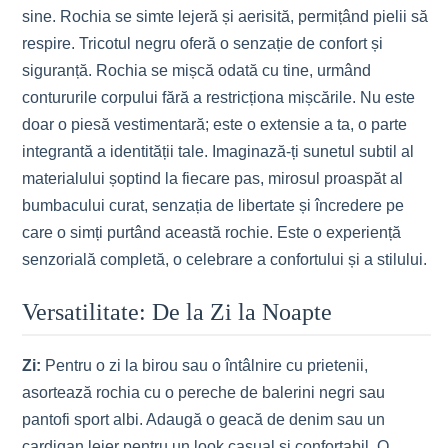
sine. Rochia se simte lejeră și aerisită, permițând pielii să
respire. Tricotul negru oferă o senzație de confort și
siguranță. Rochia se mișcă odată cu tine, urmând
contururile corpului fără a restricționa mișcările. Nu este
doar o piesă vestimentară; este o extensie a ta, o parte
integrantă a identității tale. Imaginază-ți sunetul subtil al
materialului șoptind la fiecare pas, mirosul proaspăt al
bumbacului curat, senzația de libertate și încredere pe
care o simți purtând această rochie. Este o experiență
senzorială completă, o celebrare a confortului și a stilului.
Versatilitate: De la Zi la Noapte
Zi:
Pentru o zi la birou sau o întâlnire cu prietenii,
asortează rochia cu o pereche de balerini negri sau
pantofi sport albi. Adaugă o geacă de denim sau un
cardigan lejer pentru un look casual și confortabil. O