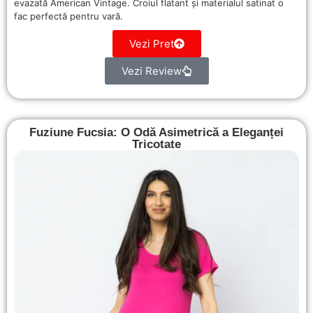
evazată American Vintage. Croiul flatant și materialul satinat o
fac perfectă pentru vară.
Vezi Pret
Vezi Review
Fuziune Fucsia: O Odă Asimetrică a Eleganței
Tricotate