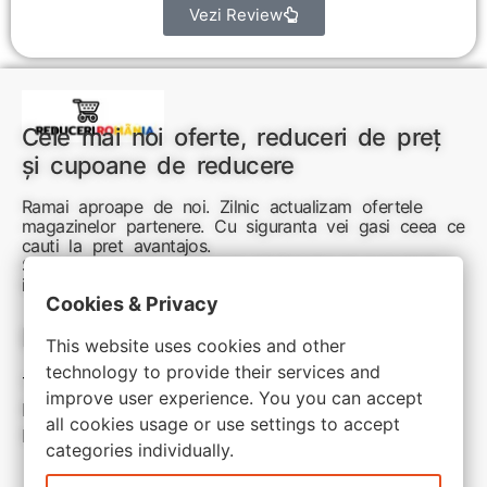
Vezi Review
Cele mai noi oferte, reduceri de preț
și cupoane de reducere
Ramai aproape de noi. Zilnic actualizam ofertele
magazinelor partenere. Cu siguranta vei gasi ceea ce
cauti la pret avantajos.
Sunteti aici pentru reduceri inteligente si cumpărături
inspirate
Cookies & Privacy
Link-uri utile:
This website uses cookies and other
technology to provide their services and
Termeni si conditii
improve user experience. You you can accept
Politica de confidentialitate
all cookies usage or use settings to accept
Politica de cookie
categories individually.