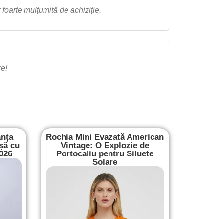
 foarte mulțumită de achiziție.
re!
anța
Rochia Mini Evazată American
șă cu
Vintage: O Explozie de
2026
Portocaliu pentru Siluete
Solare