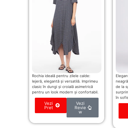
Rochia ideală pentru zilele calde:
Elegan
lejeră, elegantă și versatilă. Imprimeu
neagră
clasic în dungi și croială asimetrică
de la 
pentru un look modern și confortabil.
surpri
în sofi
Vezi
Vezi
Pret
Revie
w