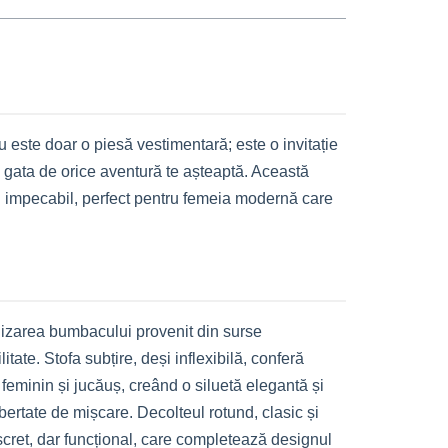
 este doar o piesă vestimentară; este o invitație
at, gata de orice aventură te așteaptă. Această
n impecabil, perfect pentru femeia modernă care
ilizarea bumbacului provenit din surse
ate. Stofa subțire, deși inflexibilă, conferă
 feminin și jucăuș, creând o siluetă elegantă și
ibertate de mișcare. Decolteul rotund, clasic și
iscret, dar funcțional, care completează designul