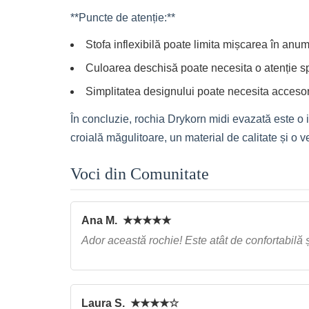
**Puncte de atenție:**
Stofa inflexibilă poate limita mișcarea în anumit
Culoarea deschisă poate necesita o atenție spo
Simplitatea designului poate necesita accesor
În concluzie, rochia Drykorn midi evazată este o i
croială măgulitoare, un material de calitate și o 
Voci din Comunitate
Ana M. ★★★★★
Ador această rochie! Este atât de confortabilă ș
Laura S. ★★★★☆