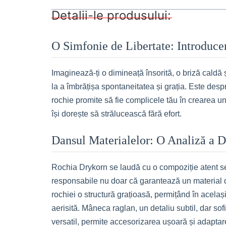
Detalii-le produsului:
O Simfonie de Libertate: Introduc
Imaginează-ți o dimineață însorită, o briză caldă 
la a îmbrățișa spontaneitatea și grația. Este despr
rochie promite să fie complicele tău în crearea 
își dorește să strălucească fără efort.
Dansul Materialelor: O Analiză a D
Rochia Drykorn se laudă cu o compoziție atent sel
responsabile nu doar că garantează un material de î
rochiei o structură grațioasă, permițând în acelaș
aerisită. Mâneca raglan, un detaliu subtil, dar sof
versatil, permite accesorizarea ușoară și adaptare