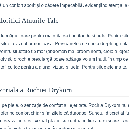
 un confort sporit și o cădere impecabilă, evidențiind atenția la
lorifici Atuurile Tale
e măgulitoare pentru majoritatea tipurilor de siluete. Pentru silu
o siluetă vizual armonioasă. Persoanele cu silueta dreptunghiula
Pentru siluetele tip măr (abdomen mai proeminent), croiala lejeră
rivită; o rochie prea largă poate adăuga volum inutil, în timp c
tofi cu toc pentru a alungi vizual silueta. Pentru siluetele înalt
zorială a Rochiei Drykorn
 pe piele, o senzație de confort și lejeritate. Rochia Drykorn nu
, oferind confort chiar și în zilele călduroase. Sunetul discret a
i creează un efect vizual plăcut, accentuând fiecare mișcare. Roc
ți bine în pielea ta, emanând încredere și eleganță.