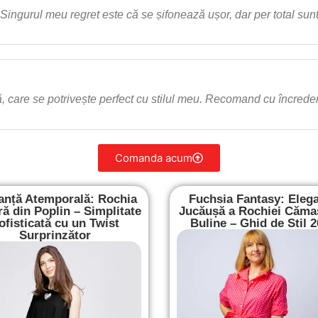
Singurul meu regret este că se șifonează ușor, dar per total sunt
, care se potrivește perfect cu stilul meu. Recomand cu încrede
Comanda acum
anță Atemporală: Rochia
Fuchsia Fantasy: Eleg
ă din Poplin – Simplitate
Jucăușă a Rochiei Căma
ofisticată cu un Twist
Buline – Ghid de Stil 
Surprinzător