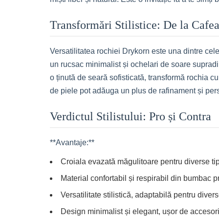
Transformări Stilistice: De la Cafe
Versatilitatea rochiei Drykorn este una dintre cel
un rucsac minimalist și ochelari de soare supradi
o ținută de seară sofisticată, transformă rochia c
de piele pot adăuga un plus de rafinament și pers
Verdictul Stilistului: Pro și Contra
**Avantaje:**
Croiala evazată măgulitoare pentru diverse tip
Material confortabil și respirabil din bumbac p
Versatilitate stilistică, adaptabilă pentru divers
Design minimalist și elegant, ușor de accesori