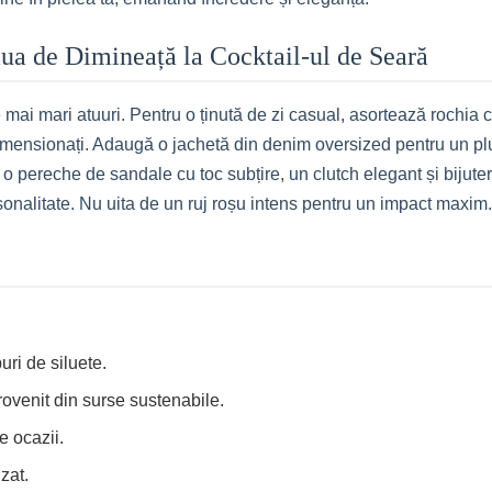
aua de Dimineață la Cocktail-ul de Seară
e mai mari atuuri. Pentru o ținută de zi casual, asortează rochia
mensionați. Adaugă o jachetă din denim oversized pentru un plus 
u o pereche de sandale cu toc subțire, un clutch elegant și bijute
onalitate. Nu uita de un ruj roșu intens pentru un impact maxim.
uri de siluete.
rovenit din surse sustenabile.
e ocazii.
zat.