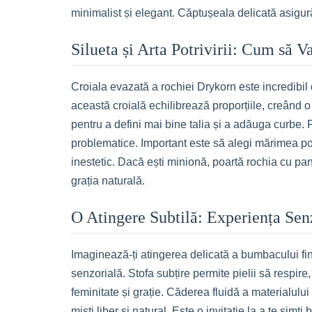
minimalist și elegant. Căptușeala delicată asigură
Silueta și Arta Potrivirii: Cum să Va
Croiala evazată a rochiei Drykorn este incredibil d
această croială echilibrează proporțiile, creând 
pentru a defini mai bine talia și a adăuga curbe. 
problematice. Important este să alegi mărimea pot
inestetic. Dacă ești minionă, poartă rochia cu pan
grația naturală.
O Atingere Subtilă: Experiența Sen
Imaginează-ți atingerea delicată a bumbacului fin
senzorială. Stofa subțire permite pielii să respire
feminitate și grație. Căderea fluidă a materialulu
miști liber și natural. Este o invitație la a te sim