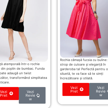
Rochia cămașă fucsia cu buline:
ță atemporală într-o rochie
strop de culoare și eleganță în
 din poplin de bumbac. Funda
garderoba ta! Perfectă pentru o
spate adaugă un twist
siluetă, te va face să te simți
nzător, transformând simplitatea
încrezătoare și stilată.
sticare.
Vezi
Vezi
Pret
Revie
Vezi
Vezi
w
Pret
Revie
w