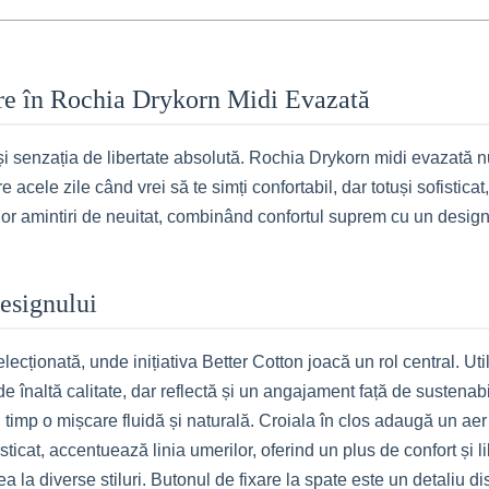
ere în Rochia Drykorn Midi Evazată
și senzația de libertate absolută. Rochia Drykorn midi evazată nu
e acele zile când vrei să te simți confortabil, dar totuși sofistic
unor amintiri de neuitat, combinând confortul suprem cu un desig
esignului
ecționată, unde inițiativa Better Cotton joacă un rol central. Ut
naltă calitate, dar reflectă și un angajament față de sustenabilit
i timp o mișcare fluidă și naturală. Croiala în clos adaugă un aer
isticat, accentuează linia umerilor, oferind un plus de confort și l
a la diverse stiluri. Butonul de fixare la spate este un detaliu d