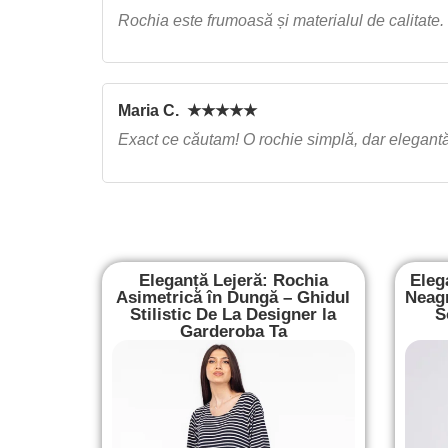
Rochia este frumoasă și materialul de calitate. 
Maria C. ★★★★★
Exact ce căutam! O rochie simplă, dar elegantă
Eleganță Lejeră: Rochia
Eleg
Asimetrică în Dungă – Ghidul
Neagr
Stilistic De La Designer la
S
Garderoba Ta