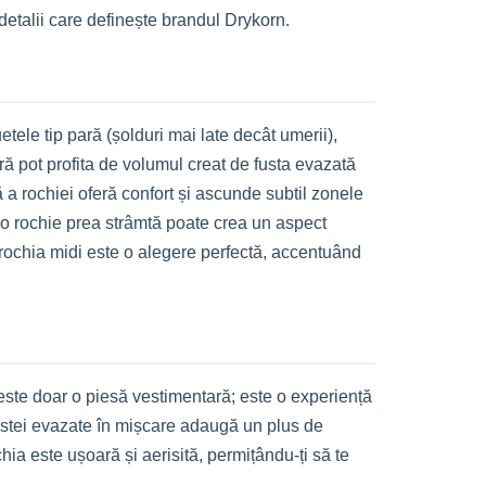
 detalii care definește brandul Drykorn.
etele tip pară (șolduri mai late decât umerii),
ră pot profita de volumul creat de fusta evazată
 a rochiei oferă confort și ascunde subtil zonele
e o rochie prea strâmtă poate crea un aspect
e, rochia midi este o alegere perfectă, accentuând
 este doar o piesă vestimentară; este o experiență
l fustei evazate în mișcare adaugă un plus de
hia este ușoară și aerisită, permițându-ți să te