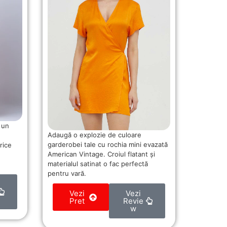
 un
Adaugă o explozie de culoare
garderobei tale cu rochia mini evazată
rice
American Vintage. Croiul flatant și
materialul satinat o fac perfectă
pentru vară.
Vezi
Vezi
Pret
Revie
w