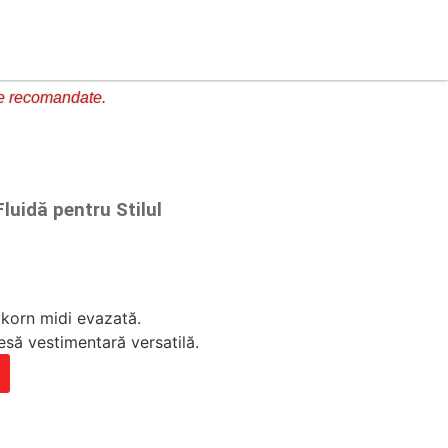
e recomandate.
luidă pentru Stilul
ykorn midi evazată.
iesă vestimentară versatilă.