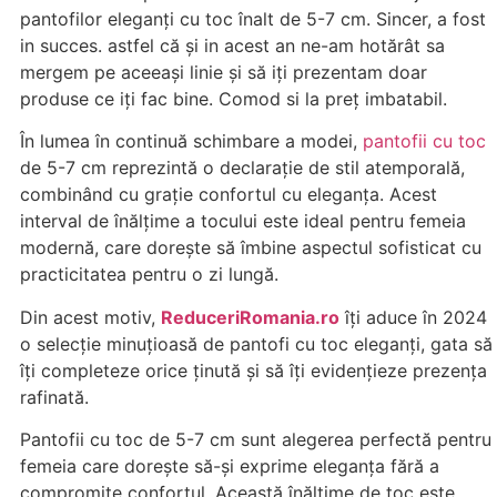
pantofilor eleganți cu toc înalt de 5-7 cm. Sincer, a fost
in succes. astfel că și in acest an ne-am hotărât sa
mergem pe aceeași linie și să iți prezentam doar
produse ce iți fac bine. Comod si la preț imbatabil.
În lumea în continuă schimbare a modei,
pantofii cu toc
de 5-7 cm reprezintă o declarație de stil atemporală,
combinând cu grație confortul cu eleganța. Acest
interval de înălțime a tocului este ideal pentru femeia
modernă, care dorește să îmbine aspectul sofisticat cu
practicitatea pentru o zi lungă.
Din acest motiv,
ReduceriRomania.ro
îți aduce în 2024
o selecție minuțioasă de pantofi cu toc eleganți, gata să
îți completeze orice ținută și să îți evidențieze prezența
rafinată.
Pantofii cu toc de 5-7 cm sunt alegerea perfectă pentru
femeia care dorește să-și exprime eleganța fără a
compromite confortul. Această înălțime de toc este