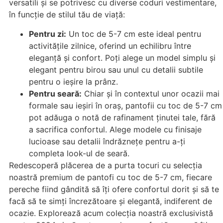
versatili și se potrivesc cu diverse coduri vestimentare,
în funcție de stilul tău de viață:
Pentru zi:
Un toc de 5-7 cm este ideal pentru
activitățile zilnice, oferind un echilibru între
eleganță și confort. Poți alege un model simplu și
elegant pentru birou sau unul cu detalii subtile
pentru o ieșire la prânz.
Pentru seară:
Chiar și în contextul unor ocazii mai
formale sau ieșiri în oraș, pantofii cu toc de 5-7 cm
pot adăuga o notă de rafinament ținutei tale, fără
a sacrifica confortul. Alege modele cu finisaje
lucioase sau detalii îndrăznețe pentru a-ți
completa look-ul de seară.
Redescoperă plăcerea de a purta tocuri cu selecția
noastră premium de pantofi cu toc de 5-7 cm, fiecare
pereche fiind gândită să îți ofere confortul dorit și să te
facă să te simți încrezătoare și elegantă, indiferent de
ocazie. Explorează acum colecția noastră exclusivistă