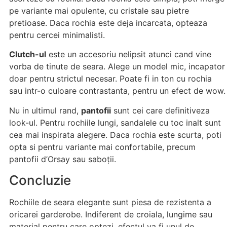
pe variante mai opulente, cu cristale sau pietre
pretioase. Daca rochia este deja incarcata, opteaza
pentru cercei minimalisti.
Clutch-ul
este un accesoriu nelipsit atunci cand vine
vorba de tinute de seara. Alege un model mic, incapator
doar pentru strictul necesar. Poate fi in ton cu rochia
sau intr-o culoare contrastanta, pentru un efect de wow.
Nu in ultimul rand,
pantofii
sunt cei care definitiveza
look-ul. Pentru rochiile lungi, sandalele cu toc inalt sunt
cea mai inspirata alegere. Daca rochia este scurta, poti
opta si pentru variante mai confortabile, precum
pantofii d’Orsay sau saboții.
Concluzie
Rochiile de seara elegante sunt piesa de rezistenta a
oricarei garderobe. Indiferent de croiala, lungime sau
material pentru care optezi, efectul va fi unul de