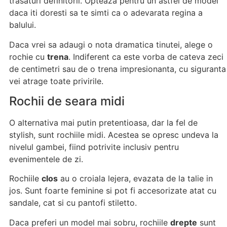
trasaturi definitorii. Opteaza pentru un astfel de model
daca iti doresti sa te simti ca o adevarata regina a
balului.
Daca vrei sa adaugi o nota dramatica tinutei, alege o
rochie cu
trena
. Indiferent ca este vorba de cateva zeci
de centimetri sau de o trena impresionanta, cu siguranta
vei atrage toate privirile.
Rochii de seara midi
O alternativa mai putin pretentioasa, dar la fel de
stylish, sunt rochiile midi. Acestea se opresc undeva la
nivelul gambei, fiind potrivite inclusiv pentru
evenimentele de zi.
Rochiile
clos
au o croiala lejera, evazata de la talie in
jos. Sunt foarte feminine si pot fi accesorizate atat cu
sandale, cat si cu pantofi stiletto.
Daca preferi un model mai sobru, rochiile
drepte
sunt