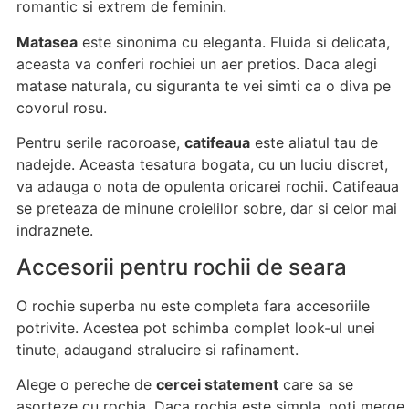
romantic si extrem de feminin.
Matasea
este sinonima cu eleganta. Fluida si delicata,
aceasta va conferi rochiei un aer pretios. Daca alegi
matase naturala, cu siguranta te vei simti ca o diva pe
covorul rosu.
Pentru serile racoroase,
catifeaua
este aliatul tau de
nadejde. Aceasta tesatura bogata, cu un luciu discret,
va adauga o nota de opulenta oricarei rochii. Catifeaua
se preteaza de minune croielilor sobre, dar si celor mai
indraznete.
Accesorii pentru rochii de seara
O rochie superba nu este completa fara accesoriile
potrivite. Acestea pot schimba complet look-ul unei
tinute, adaugand stralucire si rafinament.
Alege o pereche de
cercei statement
care sa se
asorteze cu rochia. Daca rochia este simpla, poti merge