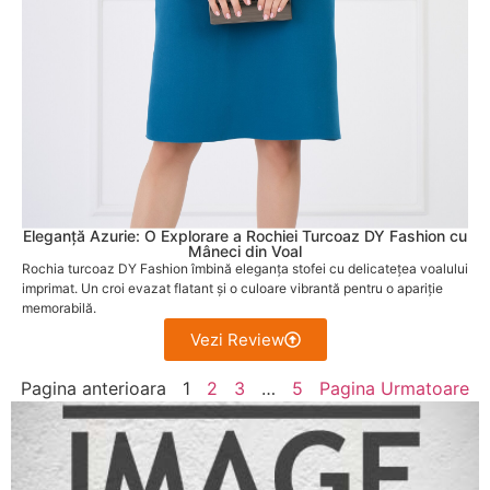
Eleganță Azurie: O Explorare a Rochiei Turcoaz DY Fashion cu
Mâneci din Voal
Rochia turcoaz DY Fashion îmbină eleganța stofei cu delicatețea voalului
imprimat. Un croi evazat flatant și o culoare vibrantă pentru o apariție
memorabilă.
Vezi Review
Pagina anterioara
1
2
3
…
5
Pagina Urmatoare