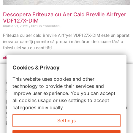
Descopera Friteuza cu Aer Cald Breville Airfryer
VDF127X-DIM
martie 21, 2025
Niciun comentariu
Friteuza cu aer cald Breville Airfryer VDF127X-DIM este un aparat
inovator care îți permite să prepari mâncăruri delicioase fără a
folosi ulei sau cu cantități
citeste mai departe »
Cookies & Privacy
This website uses cookies and other
Cele mai noi oferte, reduceri de preț
technology to provide their services and
și cupoane de reducere
improve user experience. You you can accept
all cookies usage or use settings to accept
Ramai aproape de noi. Zilnic actualizam ofertele
magazinelor partenere. Cu siguranta vei gasi ceea ce
categories individually.
cauti la pret avantajos.
Sunteti aici pentru reduceri inteligente si cumpărături
Settings
inspirate