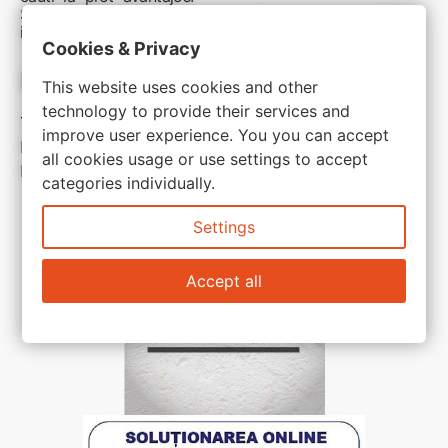
Sunteti aici pentru reduceri inteligente si cumpărături
inspirate
Cookies & Privacy
Link-uri utile:
This website uses cookies and other
technology to provide their services and
Termeni si conditii
improve user experience. You you can accept
Politica de confidentialitate
all cookies usage or use settings to accept
Politica de cookie
categories individually.
Settings
Accept all