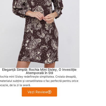
Eleganță Simplă: Rochia Mini Sisley, O Investiție
Atemporală în Stil
Rochia mini Sisley redefinește simplitatea. Croiala dreaptă,
materialul subțire și versatilitatea o fac perfectă pentru orice
ocazie, de la zi la seară.
Vezi Review