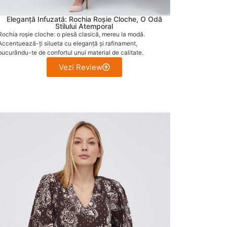
Eleganță Infuzată: Rochia Roșie Cloche, O Odă
Stilului Atemporal
Rochia roșie cloche: o piesă clasică, mereu la modă.
Accentuează-ți silueta cu eleganță și rafinament,
bucurându-te de confortul unui material de calitate.
Vezi Review