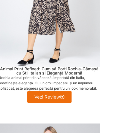
Animal Print Refined: Cum să Porți Rochia-Cămașă
cu Stil Italian și Eleganță Modernă
Rochia animal print din vâscoză, importată din Italia,
redefinește eleganța. Cu un croi impecabil și un imprimeu
sofisticat, este alegerea perfectă pentru un look memorabil.
Vezi Review