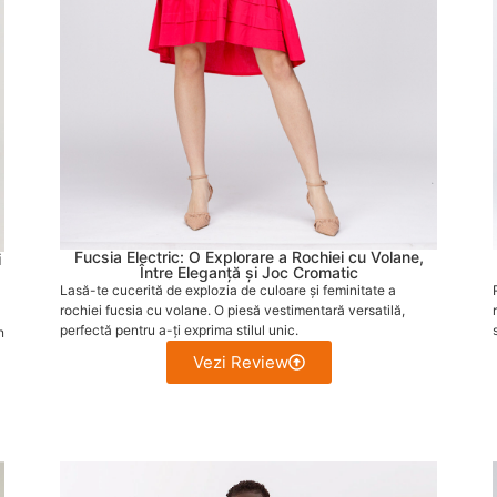
Fucsia Electric: O Explorare a Rochiei cu Volane,
i
Între Eleganță și Joc Cromatic
Lasă-te cucerită de explozia de culoare și feminitate a
rochiei fucsia cu volane. O piesă vestimentară versatilă,
perfectă pentru a-ți exprima stilul unic.
n
Vezi Review