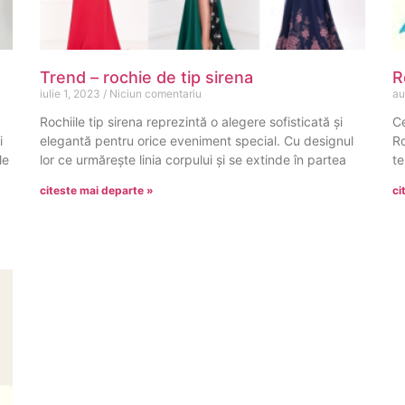
Trend – rochie de tip sirena
R
iulie 1, 2023
Niciun comentariu
au
Rochiile tip sirena reprezintă o alegere sofisticată și
Ce
i
elegantă pentru orice eveniment special. Cu designul
Ro
le
lor ce urmărește linia corpului și se extinde în partea
te
citeste mai departe »
ci