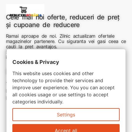
Cele mai noi oferte, reduceri de preț
și cupoane de reducere
Ramai aproape de noi. Zilnic actualizam ofertele
magazinelor partenere. Cu siguranta vei gasi ceea ce
cauti la pret avantajos.
Sunteti aici pentru reduceri inteligente si cumpărături
inspirate
Cookies & Privacy
Link-uri utile:
This website uses cookies and other
technology to provide their services and
Termeni si conditii
improve user experience. You you can accept
Politica de confidentialitate
all cookies usage or use settings to accept
Politica de cookie
categories individually.
Settings
Accept all