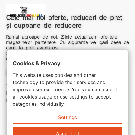
Cele mai noi oferte, reduceri de preț
și cupoane de reducere
Ramai aproape de noi. Zilnic actualizam ofertele
magazinelor partenere. Cu siguranta vei gasi ceea ce
cauti la pret avantajos.
Sunteti aici pentru reduceri inteligente si cumpărături
inspirate
Cookies & Privacy
Link-uri utile:
This website uses cookies and other
technology to provide their services and
Termeni si conditii
improve user experience. You you can accept
Politica de confidentialitate
all cookies usage or use settings to accept
Politica de cookie
categories individually.
Settings
Accept all