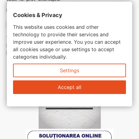
Sunteti aici pentru reduceri inteligente si cumpărături
inspirate
Cookies & Privacy
Link-uri utile:
This website uses cookies and other
technology to provide their services and
Termeni si conditii
improve user experience. You you can accept
Politica de confidentialitate
all cookies usage or use settings to accept
Politica de cookie
categories individually.
Settings
Accept all