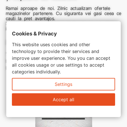
Ramai aproape de noi. Zilnic actualizam ofertele
magazinelor partenere. Cu siguranta vei gasi ceea ce
cauti la pret avantajos.
Sunteti aici pentru reduceri inteligente si cumpărături
inspirate
Cookies & Privacy
Link-uri utile:
This website uses cookies and other
technology to provide their services and
Termeni si conditii
improve user experience. You you can accept
Politica de confidentialitate
all cookies usage or use settings to accept
Politica de cookie
categories individually.
Settings
Accept all