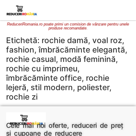
ReduceriRomania.ro poate primi un comision de vânzare pentru unele
produse recomandate.
Etichetă:
rochie damă, voal roz,
fashion, îmbrăcăminte elegantă,
rochie casual, modă feminină,
rochie cu imprimeu,
îmbrăcăminte office, rochie
lejeră, stil modern, poliester,
rochie zi
Cele mai noi oferte, reduceri de preț
și cupoane de reducere