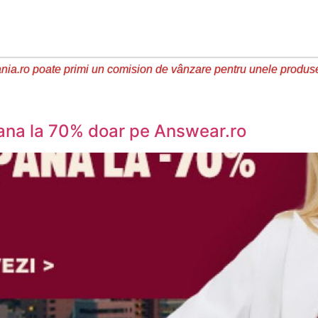
ia.ro poate primi un comision de vânzare pentru unele produs
ana la 70% doar pe Answear.ro