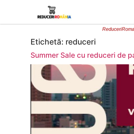
ReduceriRoman
Etichetă:
reduceri
Summer Sale cu reduceri de p