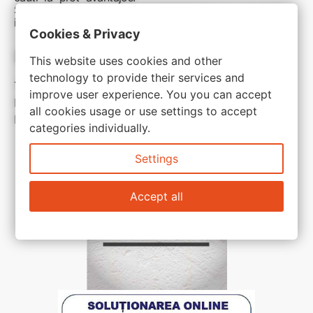
Sunteti aici pentru reduceri inteligente si cumpărături
inspirate
Cookies & Privacy
Link-uri utile:
This website uses cookies and other
technology to provide their services and
Termeni si conditii
improve user experience. You you can accept
Politica de confidentialitate
all cookies usage or use settings to accept
Politica de cookie
categories individually.
Settings
Accept all