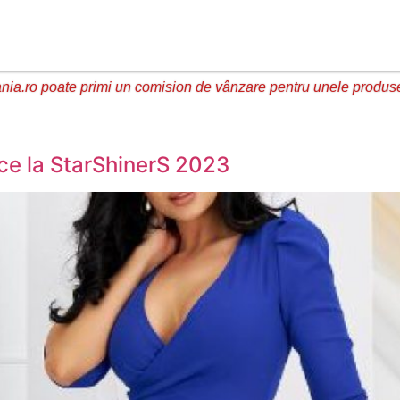
ia.ro poate primi un comision de vânzare pentru unele produs
ice la StarShinerS 2023