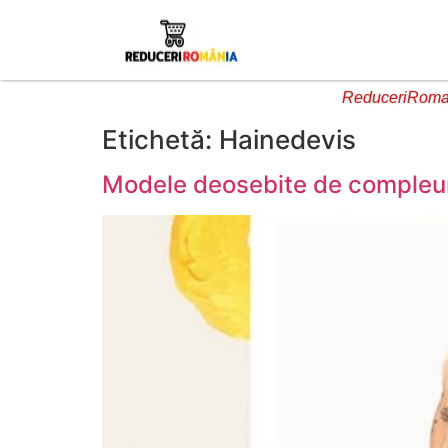
ReduceriRoman
Etichetă:
Hainedevis
Modele deosebite de compleuri