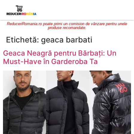
ReduceriRomania.ro poate primi un comision de vânzare pentru unele
produse recomandate.
Etichetă:
geaca barbati
Geaca Neagră pentru Bărbați: Un
Must-Have în Garderoba Ta