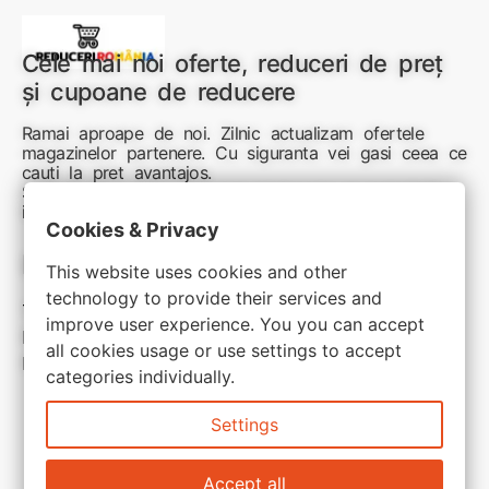
Cele mai noi oferte, reduceri de preț
și cupoane de reducere
Ramai aproape de noi. Zilnic actualizam ofertele
magazinelor partenere. Cu siguranta vei gasi ceea ce
cauti la pret avantajos.
Sunteti aici pentru reduceri inteligente si cumpărături
inspirate
Cookies & Privacy
Link-uri utile:
This website uses cookies and other
technology to provide their services and
Termeni si conditii
improve user experience. You you can accept
Politica de confidentialitate
all cookies usage or use settings to accept
Politica de cookie
categories individually.
Settings
Accept all