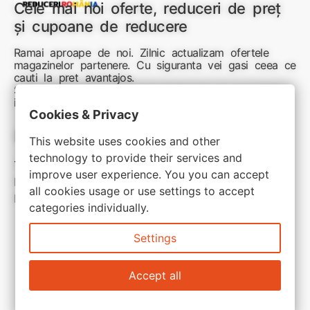
Cele mai noi oferte, reduceri de preț
și cupoane de reducere
Ramai aproape de noi. Zilnic actualizam ofertele
magazinelor partenere. Cu siguranta vei gasi ceea ce
cauti la pret avantajos.
Sunteti aici pentru reduceri inteligente si cumpărături
inspirate
Cookies & Privacy
Link-uri utile:
This website uses cookies and other
technology to provide their services and
Termeni si conditii
improve user experience. You you can accept
Politica de confidentialitate
all cookies usage or use settings to accept
Politica de cookie
categories individually.
Settings
Accept all